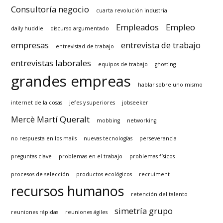
Consultoría negocio
cuarta revolución industrial
Empleados
Empleo
daily huddle
discurso argumentado
empresas
entrevista de trabajo
entrevistad de trabajo
entrevistas laborales
equipos de trabajo
ghosting
grandes empreas
hablar sobre uno mismo
internet de la cosas
jefes y superiores
jobseeker
Mercè Martí Queralt
mobbing
networking
no respuesta en los mails
nuevas tecnologías
perseverancia
preguntas clave
problemas en el trabajo
problemas físicos
procesos de selección
productos ecológicos
recruiment
recursos humanos
retención del talento
simetría grupo
reuniones rápidas
reuniones ágiles